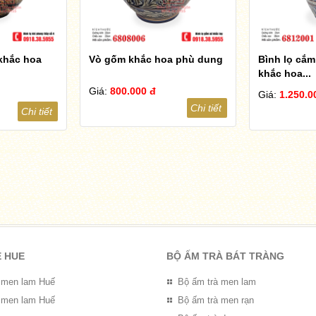
 khắc hoa
Vò gốm khắc hoa phù dung
Bình lọ cắm
khắc hoa...
Giá:
800.000 đ
Giá:
1.250.0
Chi tiết
Chi tiết
E HUE
BỘ ẤM TRÀ BÁT TRÀNG
 men lam Huế
Bộ ấm trà men lam
 men lam Huế
Bộ ấm trà men rạn