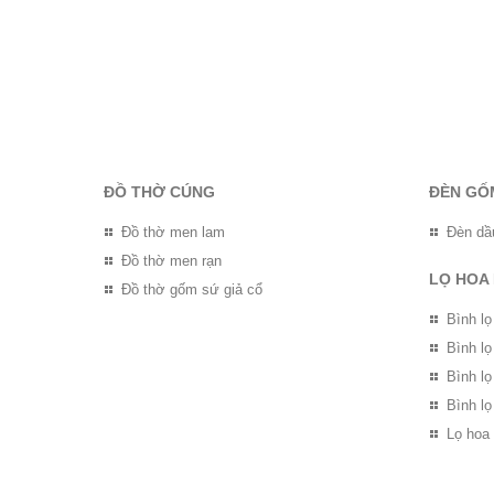
ĐỒ THỜ CÚNG
ĐÈN GỐ
Đồ thờ men lam
Đèn dầ
Đồ thờ men rạn
LỌ HOA
Đồ thờ gốm sứ giả cổ
Bình lọ
Bình l
Bình l
Bình lọ
Lọ hoa