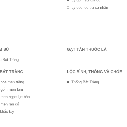
Ly gốm sứ giả cổ
Ly cốc lọc trà cá nhân
M SỨ
GẠT TÀN THUỐC LÁ
u Bát Tràng
 BÁT TRÀNG
LỘC BÌNH, THỐNG VÀ CHÓE
 hoa men trắng
Thống Bát Tràng
ọ gốm men lam
ọ men ngọc lục bảo
 men rạn cổ
 khắc tay