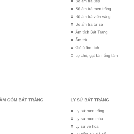
Bộ ấm trà đẹp
Bộ ấm trà men trắng
Bộ ấm trà viền vàng
Bộ ấm trà tử sa
Ấm tích Bát Tràng
Ấm trà
Giỏ ủ ấm tích
Lọ chè, gạt tàn, ống tăm
RẦM GỐM BÁT TRÀNG
LY SỨ BÁT TRÀNG
Ly sứ men trắng
Ly sứ men màu
Ly sứ vẽ hoa