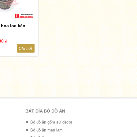
 hoa loa kèn
00 đ
Chi tiết
BÁT ĐĨA BỘ ĐỒ ĂN
Bộ đồ ăn gốm sứ decor
Bộ đồ ăn men lam