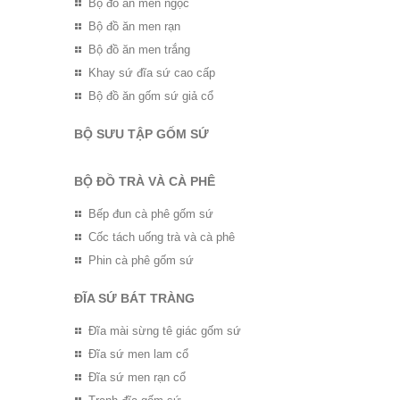
Bộ đồ ăn men ngọc
Bộ đồ ăn men rạn
Bộ đồ ăn men trắng
Khay sứ đĩa sứ cao cấp
Bộ đồ ăn gốm sứ giả cổ
BỘ SƯU TẬP GỐM SỨ
BỘ ĐỒ TRÀ VÀ CÀ PHÊ
Bếp đun cà phê gốm sứ
Cốc tách uống trà và cà phê
Phin cà phê gốm sứ
ĐĨA SỨ BÁT TRÀNG
Đĩa mài sừng tê giác gốm sứ
Đĩa sứ men lam cổ
Đĩa sứ men rạn cổ