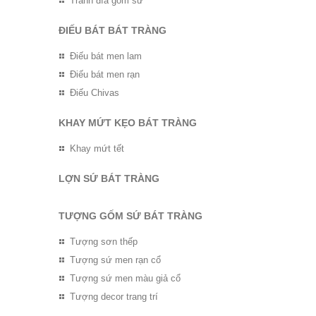
Tranh đĩa gốm sứ
ĐIẾU BÁT BÁT TRÀNG
Điếu bát men lam
Điếu bát men rạn
Điếu Chivas
KHAY MỨT KẸO BÁT TRÀNG
Khay mứt tết
LỢN SỨ BÁT TRÀNG
TƯỢNG GỐM SỨ BÁT TRÀNG
Tượng sơn thếp
Tượng sứ men rạn cổ
Tượng sứ men màu giả cổ
Tượng decor trang trí