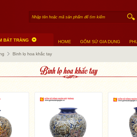
M BÁT TRÀNG
HOME
GỐM SỨ GIA DỤNG
PH
àng
Bình lọ hoa khắc tay
Bình lọ hoa khắc tay