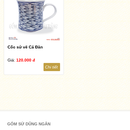
Cốc sứ vẽ Cá Đàn
Giá:
120.000 đ
Chi tiết
GỐM SỨ DŨNG NGÂN