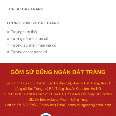
LỢN SỨ BÁT TRÀNG
TƯỢNG GỐM SỨ BÁT TRÀNG
Tượng sơn thếp
Tượng sứ men rạn cổ
Tượng sứ men màu giả cổ
Tượng decor trang trí
GỐM SỨ DŨNG NGÂN BÁT TRÀNG
Gốm Tinh Hoa - Số nhà 51 (gần Lò Bầu Cổ), đường Bát Tràng, thôn 1
Làng cổ Bát Tràng, xã Bát Tràng, huyện Gia Lâm, Hà Nội
GPKD số 0105170841 do Sở KH và ĐT TP Hà Nội cấp ngày 01/03/2011
GĐ/Sở hữu website Phạm Hoàng Tùng
Hotline: 0918.38.5955 (Zalo/Viber) Email: gomsudungngan@gmail.com