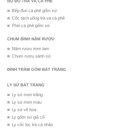
BỘ ĐỒ TRÀ VÀ CÀ PHÊ
Bếp đun cà phê gốm sứ
Cốc tách uống trà và cà phê
Phin cà phê gốm sứ
CHUM BÌNH NẬM RƯỢU
Nậm rượu men lam
Chum rượu sành sứ
ĐỈNH TRẦM GỐM BÁT TRÀNG
LY SỨ BÁT TRÀNG
Ly sứ men trắng
Ly sứ men màu
Ly sứ vẽ hoa
Ly gốm sứ giả cổ
Ly cốc lọc trà cá nhân