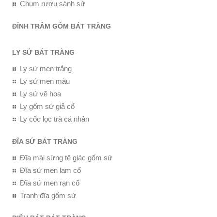
Chum rượu sành sứ
ĐỈNH TRẦM GỐM BÁT TRÀNG
LY SỨ BÁT TRÀNG
Ly sứ men trắng
Ly sứ men màu
Ly sứ vẽ hoa
Ly gốm sứ giả cổ
Ly cốc lọc trà cá nhân
ĐĨA SỨ BÁT TRÀNG
Đĩa mài sừng tê giác gốm sứ
Đĩa sứ men lam cổ
Đĩa sứ men rạn cổ
Tranh đĩa gốm sứ