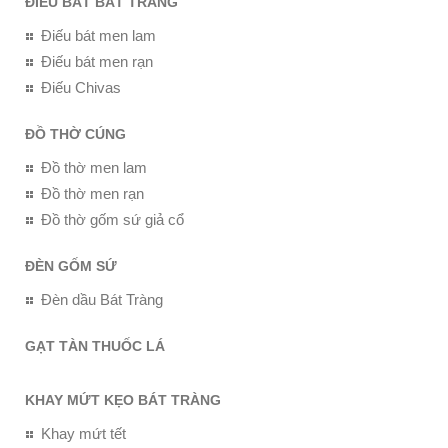
ĐIẾU BÁT BÁT TRÀNG
Điếu bát men lam
Điếu bát men rạn
Điếu Chivas
ĐỒ THỜ CÚNG
Đồ thờ men lam
Đồ thờ men rạn
Đồ thờ gốm sứ giả cổ
ĐÈN GỐM SỨ
Đèn dầu Bát Tràng
GẠT TÀN THUỐC LÁ
KHAY MỨT KẸO BÁT TRÀNG
Khay mứt tết