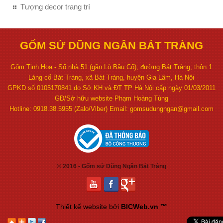
Tượng decor trang trí
GỐM SỨ DŨNG NGÂN BÁT TRÀNG
Gốm Tinh Hoa - Số nhà 51 (gần Lò Bầu Cổ), đường Bát Tràng, thôn 1
Làng cổ Bát Tràng, xã Bát Tràng, huyện Gia Lâm, Hà Nội
GPKD số 0105170841 do Sở KH và ĐT TP Hà Nội cấp ngày 01/03/2011
GĐ/Sở hữu website Phạm Hoàng Tùng
Hotline: 0918.38.5955 (Zalo/Viber) Email: gomsudungngan@gmail.com
© 2016 - Gốm sứ Dũng Ngân Bát Tràng
Thiết kế website
bởi
BICWeb.vn
™