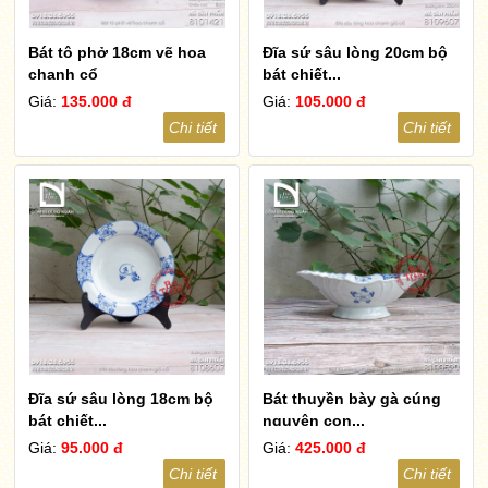
Bát tô phở 18cm vẽ hoa
Đĩa sứ sâu lòng 20cm bộ
chanh cổ
bát chiết...
Giá:
135.000 đ
Giá:
105.000 đ
Chi tiết
Chi tiết
Đĩa sứ sâu lòng 18cm bộ
Bát thuyền bày gà cúng
bát chiết...
nguyên con...
Giá:
95.000 đ
Giá:
425.000 đ
Chi tiết
Chi tiết