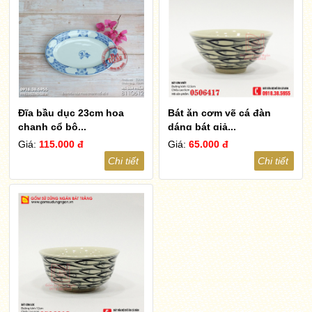
Đĩa bầu dục 23cm hoa
Bát ăn cơm vẽ cá đàn
chanh cổ bộ...
dáng bát giả...
Giá:
115.000 đ
Giá:
65.000 đ
Chi tiết
Chi tiết