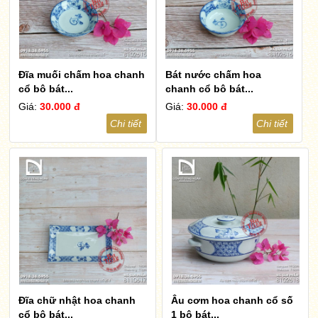
Đĩa muối chấm hoa chanh
Bát nước chấm hoa
cổ bộ bát...
chanh cổ bộ bát...
Giá:
30.000 đ
Giá:
30.000 đ
Chi tiết
Chi tiết
Đĩa chữ nhật hoa chanh
Âu cơm hoa chanh cổ số
cổ bộ bát...
1 bộ bát...