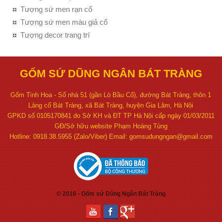
Tượng sứ men rạn cổ
Tượng sứ men màu giả cổ
Tượng decor trang trí
GỐM SỨ DŨNG NGÂN BÁT TRÀNG
Gốm Tinh Hoa - Số nhà 51 (gần Lò Bầu Cổ), đường Bát Tràng, thôn 1
Làng cổ Bát Tràng, xã Bát Tràng, huyện Gia Lâm, Hà Nội
GPKD số 0105170841 do Sở KH và ĐT TP Hà Nội cấp ngày 01/03/2011
GĐ/Sở hữu website Phạm Hoàng Tùng
Hotline: 0918.38.5955 (Zalo/Viber) Email: gomsudungngan@gmail.com
© 2016 - Gốm sứ Dũng Ngân Bát Tràng