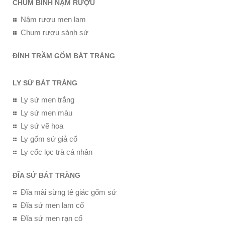
CHUM BÌNH NẬM RƯỢU
Nậm rượu men lam
Chum rượu sành sứ
ĐỈNH TRẦM GỐM BÁT TRÀNG
LY SỨ BÁT TRÀNG
Ly sứ men trắng
Ly sứ men màu
Ly sứ vẽ hoa
Ly gốm sứ giả cổ
Ly cốc lọc trà cá nhân
ĐĨA SỨ BÁT TRÀNG
Đĩa mài sừng tê giác gốm sứ
Đĩa sứ men lam cổ
Đĩa sứ men rạn cổ