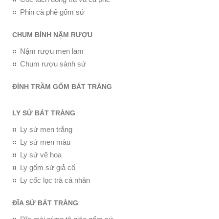
Phin cà phê gốm sứ
CHUM BÌNH NẬM RƯỢU
Nậm rượu men lam
Chum rượu sành sứ
ĐỈNH TRẦM GỐM BÁT TRÀNG
LY SỨ BÁT TRÀNG
Ly sứ men trắng
Ly sứ men màu
Ly sứ vẽ hoa
Ly gốm sứ giả cổ
Ly cốc lọc trà cá nhân
ĐĨA SỨ BÁT TRÀNG