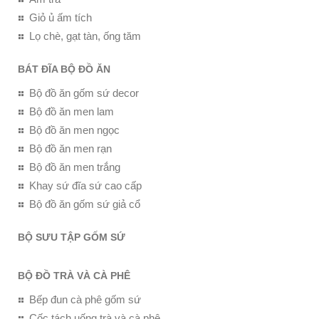
Giỏ ủ ấm tích
Lọ chè, gạt tàn, ống tăm
BÁT ĐĨA BỘ ĐỒ ĂN
Bộ đồ ăn gốm sứ decor
Bộ đồ ăn men lam
Bộ đồ ăn men ngọc
Bộ đồ ăn men rạn
Bộ đồ ăn men trắng
Khay sứ đĩa sứ cao cấp
Bộ đồ ăn gốm sứ giả cổ
BỘ SƯU TẬP GỐM SỨ
BỘ ĐỒ TRÀ VÀ CÀ PHÊ
Bếp đun cà phê gốm sứ
Cốc tách uống trà và cà phê