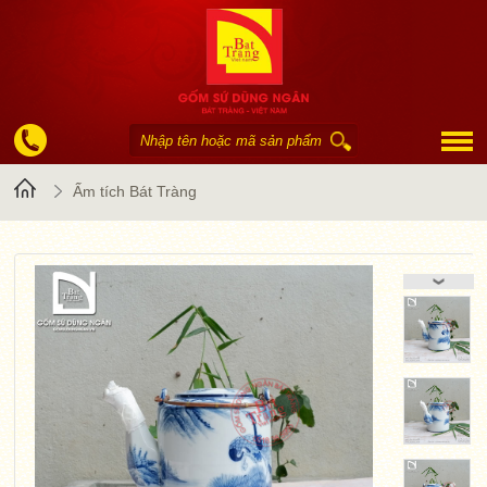
Trang
Ấm tích Bát Tràng
chủ