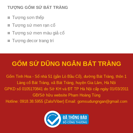
TƯỢNG GỐM SỨ BÁT TRÀNG
Tượng sơn thếp
Tượng sứ men rạn cổ
Tượng sứ men màu giả cổ
Tượng decor trang trí
GỐM SỨ DŨNG NGÂN BÁT TRÀNG
Gốm Tinh Hoa - Số nhà 51 (gần Lò Bầu Cổ), đường Bát Tràng, thôn 1
Làng cổ Bát Tràng, xã Bát Tràng, huyện Gia Lâm, Hà Nội
GPKD số 0105170841 do Sở KH và ĐT TP Hà Nội cấp ngày 01/03/2011
GĐ/Sở hữu website Phạm Hoàng Tùng
Hotline: 0918.38.5955 (Zalo/Viber) Email: gomsudungngan@gmail.com