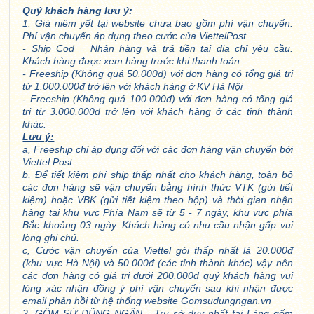
Quý khách hàng lưu ý:
1. Giá niêm yết tại website chưa bao gồm phí vận chuyển.
Phí vận chuyển áp dụng theo cước của ViettelPost.
- Ship Cod = Nhận hàng và trả tiền tại địa chỉ yêu cầu.
Khách hàng được xem hàng trước khi thanh toán.
- Freeship (Không quá 50.000đ) với đơn hàng có tổng giá trị
từ 1.000.000đ trở lên với khách hàng ở KV Hà Nội
- Freeship (Không quá 100.000đ) với đơn hàng có tổng giá
trị từ 3.000.000đ trở lên với khách hàng ở các tỉnh thành
khác.
Lưu ý:
a, Freeship chỉ áp dụng đối với các đơn hàng vận chuyển bởi
Viettel Post.
b, Để tiết kiệm phí ship thấp nhất cho khách hàng, toàn bộ
các đơn hàng sẽ vận chuyển bằng hình thức VTK (gửi tiết
kiệm) hoặc VBK (gửi tiết kiệm theo hộp) và thời gian nhận
hàng tại khu vực Phía Nam sẽ từ 5 - 7 ngày, khu vực phía
Bắc khoảng 03 ngày. Khách hàng có nhu cầu nhận gấp vui
lòng ghi chú.
c, Cước vận chuyển của Viettel gói thấp nhất là 20.000đ
(khu vực Hà Nội) và 50.000đ (các tỉnh thành khác) vậy nên
các đơn hàng có giá trị dưới 200.000đ quý khách hàng vui
lòng xác nhận đồng ý phí vận chuyển sau khi nhận được
email phản hồi từ hệ thống website Gomsudungngan.vn
2. GỐM SỨ DŨNG NGÂN - Trụ sở duy nhất tại Làng gốm