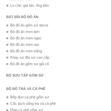
Lọ chè, gạt tàn, ống tăm
BÁT ĐĨA BỘ ĐỒ ĂN
Bộ đồ ăn gốm sứ decor
Bộ đồ ăn men lam
Bộ đồ ăn men ngọc
Bộ đồ ăn men rạn
Bộ đồ ăn men trắng
Khay sứ đĩa sứ cao cấp
Bộ đồ ăn gốm sứ giả cổ
BỘ SƯU TẬP GỐM SỨ
BỘ ĐỒ TRÀ VÀ CÀ PHÊ
Bếp đun cà phê gốm sứ
Cốc tách uống trà và cà phê
Phin cà phê gốm sứ