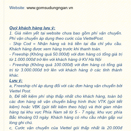
Website:
www.gomsudungngan.vn
Quý khách hàng lưu ý:
1. Giá niêm yết tại website chưa bao gồm phí vận chuyển.
Phí vận chuyển áp dụng theo cước của ViettelPost.
- Ship Cod = Nhận hàng và trả tiền tại địa chỉ yêu cầu.
Khách hàng được xem hàng trước khi thanh toán.
- Freeship (Không quá 50.000đ) với đơn hàng có tổng giá trị
từ 1.000.000đ trở lên với khách hàng ở KV Hà Nội
- Freeship (Không quá 100.000đ) với đơn hàng có tổng giá
trị từ 3.000.000đ trở lên với khách hàng ở các tỉnh thành
khác.
Lưu ý:
a, Freeship chỉ áp dụng đối với các đơn hàng vận chuyển bởi
Viettel Post.
b, Để tiết kiệm phí ship thấp nhất cho khách hàng, toàn bộ
các đơn hàng sẽ vận chuyển bằng hình thức VTK (gửi tiết
kiệm) hoặc VBK (gửi tiết kiệm theo hộp) và thời gian nhận
hàng tại khu vực Phía Nam sẽ từ 5 - 7 ngày, khu vực phía
Bắc khoảng 03 ngày. Khách hàng có nhu cầu nhận gấp vui
lòng ghi chú.
c, Cước vận chuyển của Viettel gói thấp nhất là 20.000đ