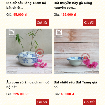
Đĩa sứ sâu lòng 18cm bộ
Bát thuyền bày gà cúng
bát chiết...
nguyên con...
Giá:
95.000 đ
Giá:
425.000 đ
Chi tiết
Chi tiết
Âu cơm số 2 hoa chanh cổ
Bát chiết yêu Bát Tràng giả
bộ bát...
cổ...
Giá:
225.000 đ
Giá:
40.000 đ
Chi tiết
Chi tiết