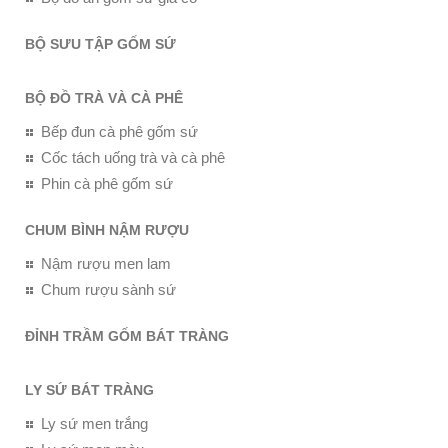
BỘ SƯU TẬP GỐM SỨ
BỘ ĐỒ TRÀ VÀ CÀ PHÊ
Bếp đun cà phê gốm sứ
Cốc tách uống trà và cà phê
Phin cà phê gốm sứ
CHUM BÌNH NẬM RƯỢU
Nậm rượu men lam
Chum rượu sành sứ
ĐỈNH TRẦM GỐM BÁT TRÀNG
LY SỨ BÁT TRÀNG
Ly sứ men trắng