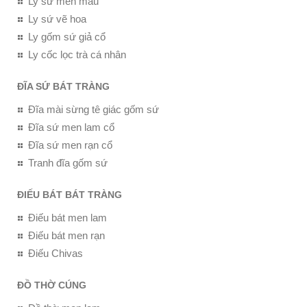
Ly sứ men màu
Ly sứ vẽ hoa
Ly gốm sứ giả cổ
Ly cốc lọc trà cá nhân
ĐĨA SỨ BÁT TRÀNG
Đĩa mài sừng tê giác gốm sứ
Đĩa sứ men lam cổ
Đĩa sứ men rạn cổ
Tranh đĩa gốm sứ
ĐIẾU BÁT BÁT TRÀNG
Điếu bát men lam
Điếu bát men rạn
Điếu Chivas
ĐỒ THỜ CÚNG