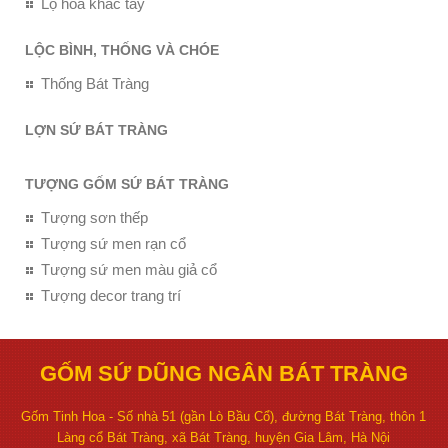
Lọ hoa khắc tay
LỘC BÌNH, THỐNG VÀ CHÓE
Thống Bát Tràng
LỢN SỨ BÁT TRÀNG
TƯỢNG GỐM SỨ BÁT TRÀNG
Tượng sơn thếp
Tượng sứ men rạn cổ
Tượng sứ men màu giả cổ
Tượng decor trang trí
GỐM SỨ DŨNG NGÂN BÁT TRÀNG
Gốm Tinh Hoa - Số nhà 51 (gần Lò Bầu Cổ), đường Bát Tràng, thôn 1
Làng cổ Bát Tràng, xã Bát Tràng, huyện Gia Lâm, Hà Nội