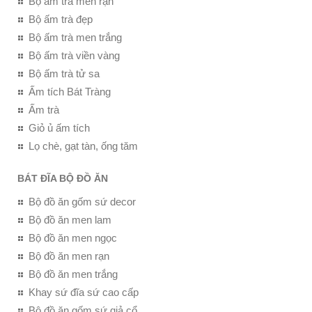
Bộ ấm trà men rạn
Bộ ấm trà đẹp
Bộ ấm trà men trắng
Bộ ấm trà viền vàng
Bộ ấm trà tử sa
Ấm tích Bát Tràng
Ấm trà
Giỏ ủ ấm tích
Lọ chè, gạt tàn, ống tăm
BÁT ĐĨA BỘ ĐỒ ĂN
Bộ đồ ăn gốm sứ decor
Bộ đồ ăn men lam
Bộ đồ ăn men ngọc
Bộ đồ ăn men rạn
Bộ đồ ăn men trắng
Khay sứ đĩa sứ cao cấp
Bộ đồ ăn gốm sứ giả cổ