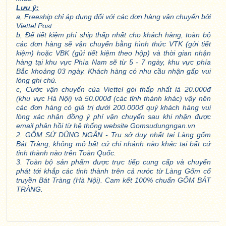
Lưu ý:
a, Freeship chỉ áp dụng đối với các đơn hàng vận chuyển bởi
Viettel Post.
b, Để tiết kiệm phí ship thấp nhất cho khách hàng, toàn bộ
các đơn hàng sẽ vận chuyển bằng hình thức VTK (gửi tiết
kiệm) hoặc VBK (gửi tiết kiệm theo hộp) và thời gian nhận
hàng tại khu vực Phía Nam sẽ từ 5 - 7 ngày, khu vực phía
Bắc khoảng 03 ngày. Khách hàng có nhu cầu nhận gấp vui
lòng ghi chú.
c, Cước vận chuyển của Viettel gói thấp nhất là 20.000đ
(khu vực Hà Nội) và 50.000đ (các tỉnh thành khác) vậy nên
các đơn hàng có giá trị dưới 200.000đ quý khách hàng vui
lòng xác nhận đồng ý phí vận chuyển sau khi nhận được
email phản hồi từ hệ thống website Gomsudungngan.vn
2. GỐM SỨ DŨNG NGÂN - Trụ sở duy nhất tại Làng gốm
Bát Tràng, không mở bất cứ chi nhánh nào khác tại bất cứ
tỉnh thành nào trên Toàn Quốc.
3. Toàn bộ sản phẩm được trực tiếp cung cấp và chuyển
phát tới khắp các tỉnh thành trên cả nước từ Làng Gốm cổ
truyền Bát Tràng (Hà Nội). Cam kết 100% chuẩn GỐM BÁT
TRÀNG.