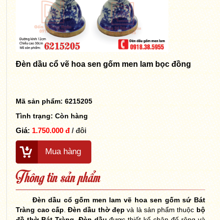
Đèn dầu cổ vẽ hoa sen gốm men lam bọc đồng
Mã sản phẩm: 6215205
Tình trạng:
Còn hàng
Giá:
1.750.000 đ
/ đôi
Mua hàng
Thông tin sản phẩm
Đèn dầu cổ gốm men lam vẽ hoa sen
gốm sứ Bát
Tràng cao cấp
.
Đèn dầu thờ đẹp
và là sản phẩm thuộc
bộ
đồ thờ Bát Tràng
.
Đèn dầu
được thiết kế chân đế rộng và