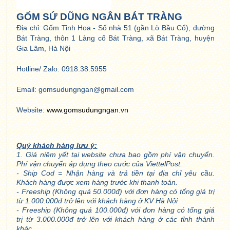
GỐM SỨ DŨNG NGÂN BÁT TRÀNG
Địa chỉ: Gốm Tinh Hoa - Số nhà 51 (gần Lò Bầu Cổ), đường
Bát Tràng, thôn 1 Làng cổ Bát Tràng, xã Bát Tràng, huyện
Gia Lâm, Hà Nội
Hotline/ Zalo: 0918.38.5955
Email: gomsudungngan@gmail.com
Website:
www.gomsudungngan.vn
Quý khách hàng lưu ý:
1. Giá niêm yết tại website chưa bao gồm phí vận chuyển.
Phí vận chuyển áp dụng theo cước của ViettelPost.
- Ship Cod = Nhận hàng và trả tiền tại địa chỉ yêu cầu.
Khách hàng được xem hàng trước khi thanh toán.
- Freeship (Không quá 50.000đ) với đơn hàng có tổng giá trị
từ 1.000.000đ trở lên với khách hàng ở KV Hà Nội
- Freeship (Không quá 100.000đ) với đơn hàng có tổng giá
trị từ 3.000.000đ trở lên với khách hàng ở các tỉnh thành
khác.