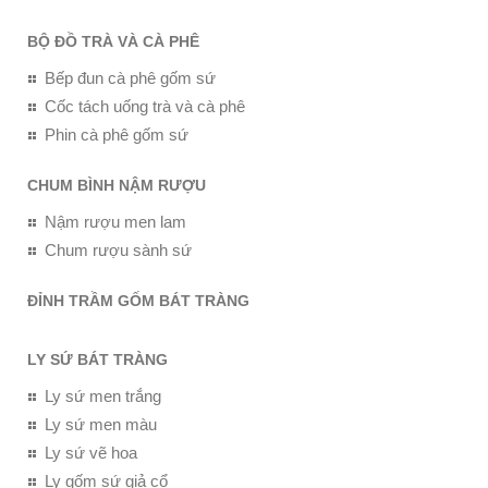
BỘ ĐỒ TRÀ VÀ CÀ PHÊ
Bếp đun cà phê gốm sứ
Cốc tách uống trà và cà phê
Phin cà phê gốm sứ
CHUM BÌNH NẬM RƯỢU
Nậm rượu men lam
Chum rượu sành sứ
ĐỈNH TRẦM GỐM BÁT TRÀNG
LY SỨ BÁT TRÀNG
Ly sứ men trắng
Ly sứ men màu
Ly sứ vẽ hoa
Ly gốm sứ giả cổ