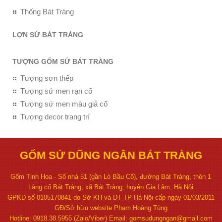
Thống Bát Tràng
LỢN SỨ BÁT TRÀNG
TƯỢNG GỐM SỨ BÁT TRÀNG
Tượng sơn thếp
Tượng sứ men rạn cổ
Tượng sứ men màu giả cổ
Tượng decor trang trí
GỐM SỨ DŨNG NGÂN BÁT TRÀNG
Gốm Tinh Hoa - Số nhà 51 (gần Lò Bầu Cổ), đường Bát Tràng, thôn 1
Làng cổ Bát Tràng, xã Bát Tràng, huyện Gia Lâm, Hà Nội
GPKD số 0105170841 do Sở KH và ĐT TP Hà Nội cấp ngày 01/03/2011
GĐ/Sở hữu website Phạm Hoàng Tùng
Hotline: 0918.38.5955 (Zalo/Viber) Email: gomsudungngan@gmail.com