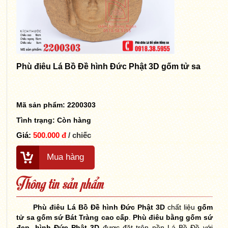
Phù điêu Lá Bồ Đề hình Đức Phật 3D gốm tử sa
Mã sản phẩm: 2200303
Tình trạng:
Còn hàng
Giá:
500.000 đ
/ chiếc
Mua hàng
Thông tin sản phẩm
Phù điêu Lá Bồ Đề hình Đức Phật 3D
chất liệu
gốm
tử sa
gốm sứ Bát Tràng cao cấp
.
Phù điêu bằng gốm sứ
đẹp
,
hình Đức Phật 3D
được đặt trên nền Lá Bồ Đề với