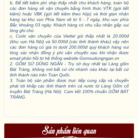
b, Để tiết kiệm phí ship thấp nhất cho khách hàng, toàn bộ
các đơn hàng sẽ vận chuyển bằng hình thức VTK (gửi tiết
kiệm) hoặc VBK (gửi tiết kiệm theo hộp) và thời gian nhận
hàng tại khu vực Phía Nam sẽ từ 5 - 7 ngày, khu vực phía
Bắc khoảng 03 ngày. Khách hàng có nhu cầu nhận gấp vui
lòng ghi chú.
c, Cước vận chuyển của Viettel gói thấp nhất là 20.000đ
(khu vực Hà Nội) và 50.000đ (các tỉnh thành khác) vậy nên
các đơn hàng có giá trị dưới 200.000đ quý khách hàng vui
lòng xác nhận đồng ý phí vận chuyển sau khi nhận được
email phản hồi từ hệ thống website Gomsudungngan.vn
2. GỐM SỨ DŨNG NGÂN - Trụ sở duy nhất tại Làng gốm
Bát Tràng, không mở bất cứ chi nhánh nào khác tại bất cứ
tỉnh thành nào trên Toàn Quốc.
3. Toàn bộ sản phẩm được trực tiếp cung cấp và chuyển
phát tới khắp các tỉnh thành trên cả nước từ Làng Gốm cổ
truyền Bát Tràng (Hà Nội). Cam kết 100% chuẩn GỐM BÁT
TRÀNG.
Sản phẩm liên quan