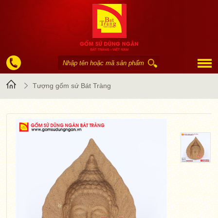
Trang
Tượng gốm sứ Bát Tràng
chủ