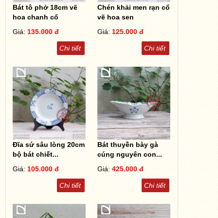
Bát tô phở 18cm vẽ
Chén khải men rạn cổ
hoa chanh cổ
vẽ hoa sen
Giá:
135.000 đ
Giá:
125.000 đ
Chi tiết
Chi tiết
Đĩa sứ sâu lòng 20cm
Bát thuyền bày gà
bộ bát chiết...
cúng nguyên con...
Giá:
105.000 đ
Giá:
425.000 đ
Chi tiết
Chi tiết