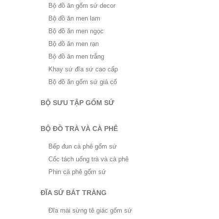
Bộ đồ ăn gốm sứ decor
Bộ đồ ăn men lam
Bộ đồ ăn men ngọc
Bộ đồ ăn men rạn
Bộ đồ ăn men trắng
Khay sứ đĩa sứ cao cấp
Bộ đồ ăn gốm sứ giả cổ
BỘ SƯU TẬP GỐM SỨ
BỘ ĐỒ TRÀ VÀ CÀ PHÊ
Bếp đun cà phê gốm sứ
Cốc tách uống trà và cà phê
Phin cà phê gốm sứ
ĐĨA SỨ BÁT TRÀNG
Đĩa mài sừng tê giác gốm sứ