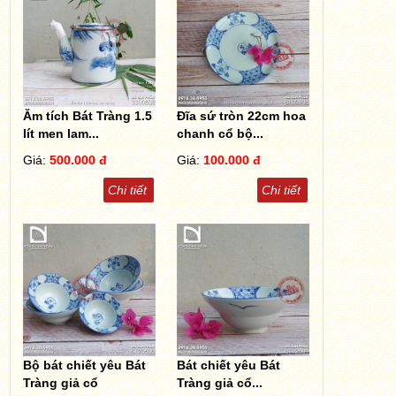
Ăm tích Bát Tràng 1.5
Đĩa sứ tròn 22cm hoa
lít men lam...
chanh cổ bộ...
Giá:
500.000 đ
Giá:
100.000 đ
Chi tiết
Chi tiết
Bộ bát chiết yêu Bát
Bát chiết yêu Bát
Tràng giả cổ
Tràng giả cổ...