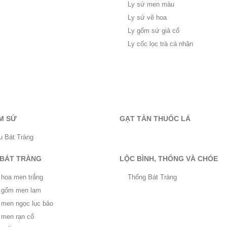
Ly sứ men màu
Ly sứ vẽ hoa
Ly gốm sứ giả cổ
Ly cốc lọc trà cá nhân
M SỨ
GẠT TÀN THUỐC LÁ
u Bát Tràng
 BÁT TRÀNG
LỘC BÌNH, THỐNG VÀ CHÓE
 hoa men trắng
Thống Bát Tràng
ọ gốm men lam
ọ men ngọc lục bảo
 men rạn cổ