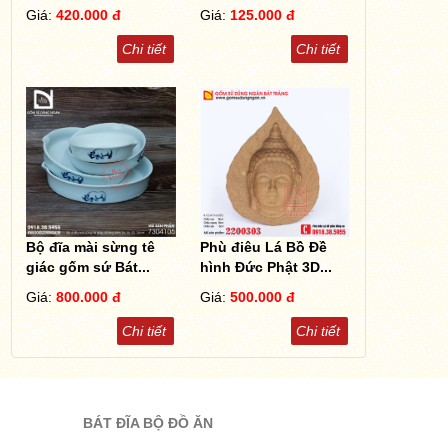
Giá:
420.000 đ
Giá:
125.000 đ
Chi tiết
Chi tiết
Bộ đĩa mài sừng tê
Phù điêu Lá Bồ Đề
giác gốm sứ Bát...
hình Đức Phật 3D...
Giá:
800.000 đ
Giá:
500.000 đ
Chi tiết
Chi tiết
BÁT ĐĨA BỘ ĐỒ ĂN