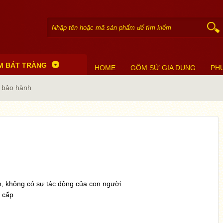
M BÁT TRÀNG
HOME
GỐM SỨ GIA DỤNG
PH
 bảo hành
ên, không có sự tác động của con người
 cấp