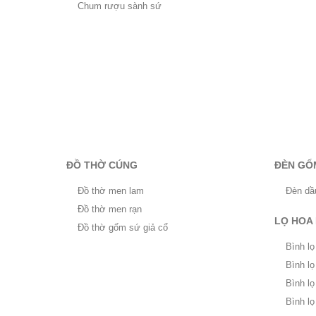
Chum rượu sành sứ
ĐỒ THỜ CÚNG
ĐÈN GỐ
Đồ thờ men lam
Đèn dầ
Đồ thờ men rạn
LỌ HOA
Đồ thờ gốm sứ giả cổ
Bình lọ
Bình l
Bình l
Bình lọ