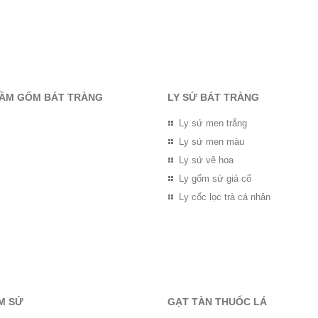
RẦM GỐM BÁT TRÀNG
LY SỨ BÁT TRÀNG
Ly sứ men trắng
Ly sứ men màu
Ly sứ vẽ hoa
Ly gốm sứ giả cổ
Ly cốc lọc trà cá nhân
M SỨ
GẠT TÀN THUỐC LÁ