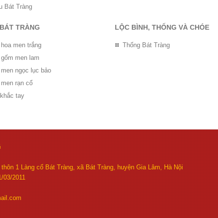
u Bát Tràng
 BÁT TRÀNG
LỘC BÌNH, THỐNG VÀ CHÓE
 hoa men trắng
Thống Bát Tràng
ọ gốm men lam
ọ men ngọc lục bảo
 men rạn cổ
 khắc tay
G
thôn 1 Làng cổ Bát Tràng, xã Bát Tràng, huyện Gia Lâm, Hà Nội
/03/2011
ail.com