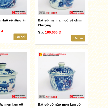
 Huế vẽ rồng ẩn
Bát sứ men lam cổ vẽ chim
Phượng
 đ
Giá:
180.000 đ
Chi tiết
Chi tiết
ắp men lam cổ
Bát sứ có nắp men lam cổ