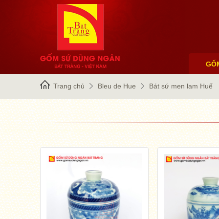
GỐ
Trang chủ
Bleu de Hue
Bát sứ men lam Huế