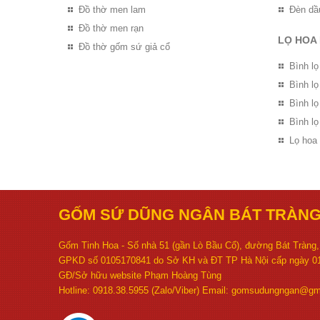
Đồ thờ men lam
Đèn dầ
Đồ thờ men rạn
LỌ HOA
Đồ thờ gốm sứ giả cổ
Bình lọ
Bình l
Bình l
Bình lọ
Lọ hoa
GỐM SỨ DŨNG NGÂN BÁT TRÀN
Gốm Tinh Hoa - Số nhà 51 (gần Lò Bầu Cổ), đường Bát Tràng, 
GPKD số 0105170841 do Sở KH và ĐT TP Hà Nội cấp ngày 01
GĐ/Sở hữu website Phạm Hoàng Tùng
Hotline: 0918.38.5955 (Zalo/Viber) Email: gomsudungngan@gm