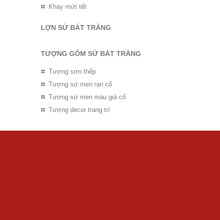
Khay mứt tết
LỢN SỨ BÁT TRÀNG
TƯỢNG GỐM SỨ BÁT TRÀNG
Tượng sơn thếp
Tượng sứ men rạn cổ
Tượng sứ men màu giả cổ
Tượng decor trang trí