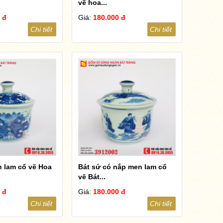
vẽ hoa...
 đ
Giá:
180.000 đ
Chi tiết
Chi tiết
 lam cổ vẽ Hoa
Bát sứ có nắp men lam cổ
vẽ Bát...
 đ
Giá:
180.000 đ
Chi tiết
Chi tiết