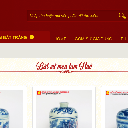
M BÁT TRÀNG
HOME
GỐM SỨ GIA DỤNG
PH
Bát sứ men lam Huế