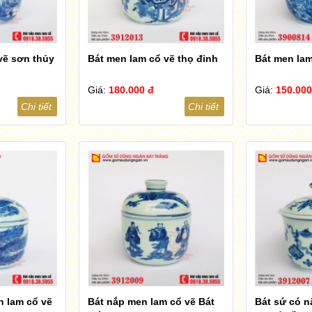
vẽ sơn thủy
Bát men lam cổ vẽ thọ đỉnh
Bát men lam
Giá:
180.000 đ
Giá:
150.000
Chi tiết
Chi tiết
n lam cổ vẽ
Bát nắp men lam cổ vẽ Bát
Bát sứ có n