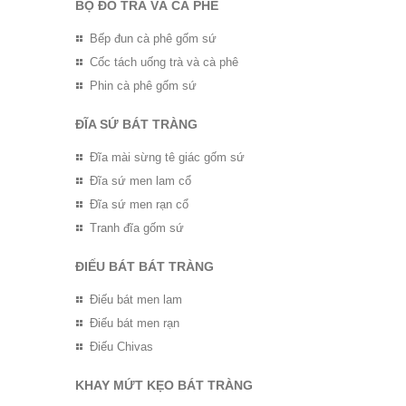
BỘ ĐỒ TRÀ VÀ CÀ PHÊ
Bếp đun cà phê gốm sứ
Cốc tách uống trà và cà phê
Phin cà phê gốm sứ
ĐĨA SỨ BÁT TRÀNG
Đĩa mài sừng tê giác gốm sứ
Đĩa sứ men lam cổ
Đĩa sứ men rạn cổ
Tranh đĩa gốm sứ
ĐIẾU BÁT BÁT TRÀNG
Điếu bát men lam
Điếu bát men rạn
Điếu Chivas
KHAY MỨT KẸO BÁT TRÀNG