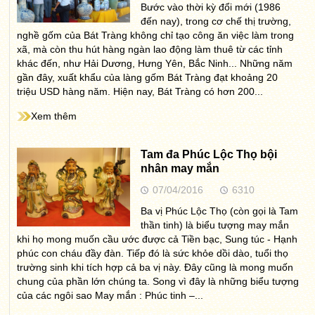
Bước vào thời kỳ đổi mới (1986
đến nay), trong cơ chế thị trường,
nghề gốm của Bát Tràng không chỉ tạo công ăn việc làm trong
xã, mà còn thu hút hàng ngàn lao động làm thuê từ các tỉnh
khác đến, như Hải Dương, Hưng Yên, Bắc Ninh... Những năm
gần đây, xuất khẩu của làng gốm Bát Tràng đạt khoảng 20
triệu USD hàng năm. Hiện nay, Bát Tràng có hơn 200...
Xem thêm
Tam đa Phúc Lộc Thọ bội
nhân may mắn
07/04/2016
6310
Ba vị Phúc Lộc Thọ (còn gọi là Tam
thần tinh) là biểu tượng may mắn
khi họ mong muốn cầu ước được cả Tiền bạc, Sung túc - Hạnh
phúc con cháu đầy đàn. Tiếp đó là sức khỏe dồi dào, tuổi thọ
trường sinh khi tích hợp cả ba vị này. Đây cũng là mong muốn
chung của phần lớn chúng ta. Song vì đây là những biểu tượng
của các ngôi sao May mắn : Phúc tinh –...