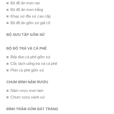
Bộ đồ ăn men rạn
Bộ đồ ăn men trắng
Khay sứ đĩa sứ cao cấp
Bộ đồ ăn gốm sứ giả cổ
BỘ SƯU TẬP GỐM SỨ
BỘ ĐỒ TRÀ VÀ CÀ PHÊ
Bếp đun cà phê gốm sứ
Cốc tách uống trà và cà phê
Phin cà phê gốm sứ
CHUM BÌNH NẬM RƯỢU
Nậm rượu men lam
Chum rượu sành sứ
ĐỈNH TRẦM GỐM BÁT TRÀNG