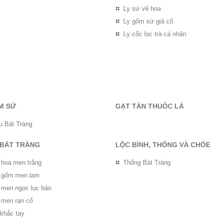
Ly sứ vẽ hoa
Ly gốm sứ giả cổ
Ly cốc lọc trà cá nhân
M SỨ
GẠT TÀN THUỐC LÁ
u Bát Tràng
 BÁT TRÀNG
LỘC BÌNH, THỐNG VÀ CHÓE
 hoa men trắng
Thống Bát Tràng
ọ gốm men lam
ọ men ngọc lục bảo
 men rạn cổ
 khắc tay