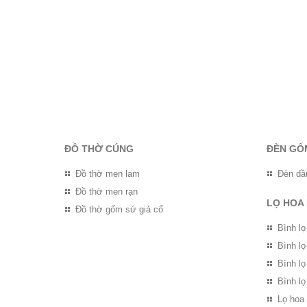
ĐỒ THỜ CÚNG
ĐÈN GỐ
Đồ thờ men lam
Đèn dầ
Đồ thờ men rạn
LỌ HOA
Đồ thờ gốm sứ giả cổ
Bình lọ
Bình l
Bình l
Bình lọ
Lọ hoa