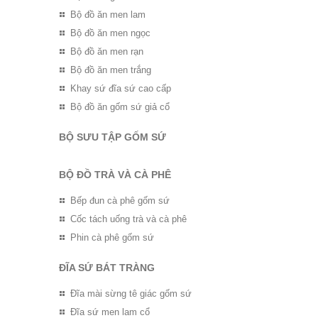
Bộ đồ ăn men lam
Bộ đồ ăn men ngọc
Bộ đồ ăn men rạn
Bộ đồ ăn men trắng
Khay sứ đĩa sứ cao cấp
Bộ đồ ăn gốm sứ giả cổ
BỘ SƯU TẬP GỐM SỨ
BỘ ĐỒ TRÀ VÀ CÀ PHÊ
Bếp đun cà phê gốm sứ
Cốc tách uống trà và cà phê
Phin cà phê gốm sứ
ĐĨA SỨ BÁT TRÀNG
Đĩa mài sừng tê giác gốm sứ
Đĩa sứ men lam cổ