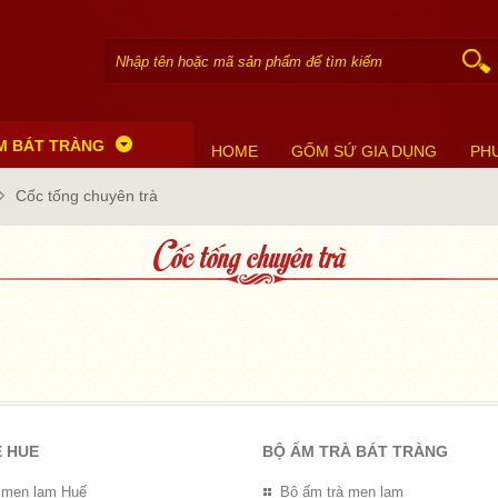
M BÁT TRÀNG
HOME
GỐM SỨ GIA DỤNG
PH
Cốc tống chuyên trà
Cốc tống chuyên trà
E HUE
BỘ ẤM TRÀ BÁT TRÀNG
 men lam Huế
Bộ ấm trà men lam