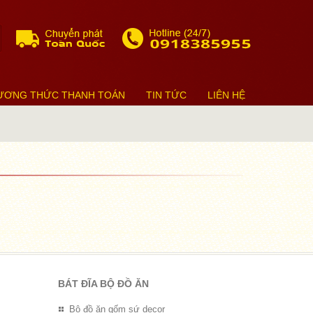
ƯƠNG THỨC THANH TOÁN
TIN TỨC
LIÊN HỆ
BÁT ĐĨA BỘ ĐỒ ĂN
Bộ đồ ăn gốm sứ decor