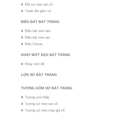
Đĩa sứ men rạn cổ
Tranh đĩa gốm sứ
ĐIẾU BÁT BÁT TRÀNG
Điếu bát men lam
Điếu bát men rạn
Điếu Chivas
KHAY MỨT KẸO BÁT TRÀNG
Khay mứt tết
LỢN SỨ BÁT TRÀNG
TƯỢNG GỐM SỨ BÁT TRÀNG
Tượng sơn thếp
Tượng sứ men rạn cổ
Tượng sứ men màu giả cổ