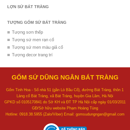
LỢN SỨ BÁT TRÀNG
TƯỢNG GỐM SỨ BÁT TRÀNG
Tượng sơn thếp
Tượng sứ men rạn cổ
Tượng sứ men màu giả cổ
Tượng decor trang trí
GỐM SỨ DŨNG NGÂN BÁT TRÀNG
Gốm Tinh Hoa - Số nhà 51 (gần Lò Bầu Cổ), đường Bát Tràng, thôn 1
Làng cổ Bát Tràng, xã Bát Tràng, huyện Gia Lâm, Hà Nội
GPKD số 0105170841 do Sở KH và ĐT TP Hà Nội cấp ngày 01/03/2011
GĐ/Sở hữu website Phạm Hoàng Tùng
Hotline: 0918.38.5955 (Zalo/Viber) Email: gomsudungngan@gmail.com