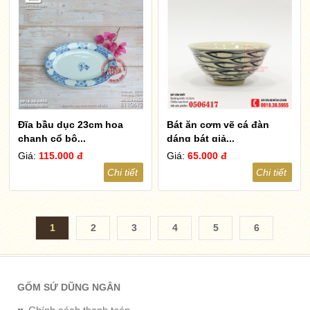
Đĩa bầu dục 23cm hoa
Bát ăn cơm vẽ cá đàn
chanh cổ bộ...
dáng bát giả...
Giá:
115.000 đ
Giá:
65.000 đ
Chi tiết
Chi tiết
1
2
3
4
5
6
7
8
9
10
...
34
GỐM SỨ DŨNG NGÂN