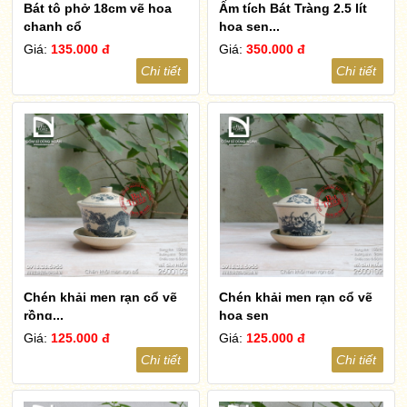
Bát tô phở 18cm vẽ hoa
Ấm tích Bát Tràng 2.5 lít
chanh cổ
hoa sen...
Giá:
135.000 đ
Giá:
350.000 đ
Chi tiết
Chi tiết
Chén khải men rạn cổ vẽ
Chén khải men rạn cổ vẽ
rồng...
hoa sen
Giá:
125.000 đ
Giá:
125.000 đ
Chi tiết
Chi tiết