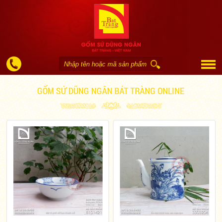
GỐM SỨ DŨNG NGÂN BÁT TRÀNG ONLINE