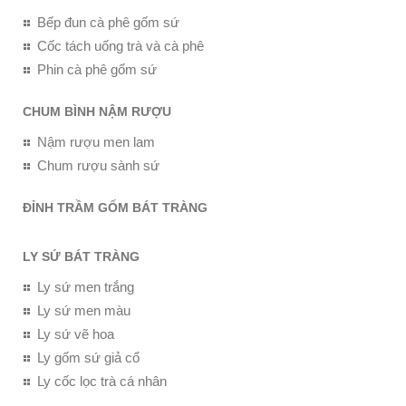
Bếp đun cà phê gốm sứ
Cốc tách uống trà và cà phê
Phin cà phê gốm sứ
CHUM BÌNH NẬM RƯỢU
Nậm rượu men lam
Chum rượu sành sứ
ĐỈNH TRẦM GỐM BÁT TRÀNG
LY SỨ BÁT TRÀNG
Ly sứ men trắng
Ly sứ men màu
Ly sứ vẽ hoa
Ly gốm sứ giả cổ
Ly cốc lọc trà cá nhân