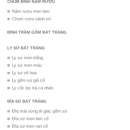
CHUM BÌNH NẬM RƯỢU
Nậm rượu men lam
Chum rượu sành sứ
ĐỈNH TRẦM GỐM BÁT TRÀNG
LY SỨ BÁT TRÀNG
Ly sứ men trắng
Ly sứ men màu
Ly sứ vẽ hoa
Ly gốm sứ giả cổ
Ly cốc lọc trà cá nhân
ĐĨA SỨ BÁT TRÀNG
Đĩa mài sừng tê giác gốm sứ
Đĩa sứ men lam cổ
Đĩa sứ men rạn cổ