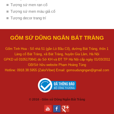
Tượng sứ men rạn cổ
Tượng sứ men màu giả cổ
Tượng decor trang trí
GỐM SỨ DŨNG NGÂN BÁT TRÀNG
Gốm Tinh Hoa - Số nhà 51 (gần Lò Bầu Cổ), đường Bát Tràng, thôn 1
Làng cổ Bát Tràng, xã Bát Tràng, huyện Gia Lâm, Hà Nội
GPKD số 0105170841 do Sở KH và ĐT TP Hà Nội cấp ngày 01/03/2011
GĐ/Sở hữu website Phạm Hoàng Tùng
Hotline: 0918.38.5955 (Zalo/Viber) Email: gomsudungngan@gmail.com
© 2016 - Gốm sứ Dũng Ngân Bát Tràng