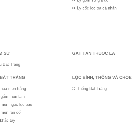
Ly gốm sứ giả cổ
Ly cốc lọc trà cá nhân
M SỨ
GẠT TÀN THUỐC LÁ
u Bát Tràng
 BÁT TRÀNG
LỘC BÌNH, THỐNG VÀ CHÓE
 hoa men trắng
Thống Bát Tràng
ọ gốm men lam
ọ men ngọc lục bảo
 men rạn cổ
 khắc tay