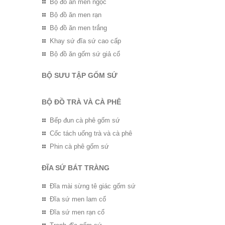
Bộ đồ ăn men ngọc
Bộ đồ ăn men rạn
Bộ đồ ăn men trắng
Khay sứ đĩa sứ cao cấp
Bộ đồ ăn gốm sứ giả cổ
BỘ SƯU TẬP GỐM SỨ
BỘ ĐỒ TRÀ VÀ CÀ PHÊ
Bếp đun cà phê gốm sứ
Cốc tách uống trà và cà phê
Phin cà phê gốm sứ
ĐĨA SỨ BÁT TRÀNG
Đĩa mài sừng tê giác gốm sứ
Đĩa sứ men lam cổ
Đĩa sứ men rạn cổ