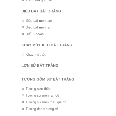
Tranh đĩa gốm sứ
ĐIẾU BÁT BÁT TRÀNG
Điếu bát men lam
Điếu bát men rạn
Điếu Chivas
KHAY MỨT KẸO BÁT TRÀNG
Khay mứt tết
LỢN SỨ BÁT TRÀNG
TƯỢNG GỐM SỨ BÁT TRÀNG
Tượng sơn thếp
Tượng sứ men rạn cổ
Tượng sứ men màu giả cổ
Tượng decor trang trí