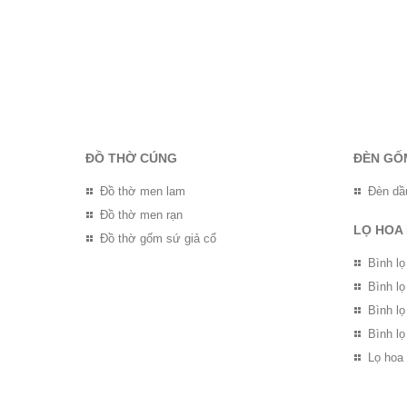
ĐỒ THỜ CÚNG
ĐÈN GỐ
Đồ thờ men lam
Đèn dầ
Đồ thờ men rạn
LỌ HOA
Đồ thờ gốm sứ giả cổ
Bình lọ
Bình l
Bình l
Bình lọ
Lọ hoa