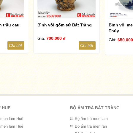
n trầu cau
Bình vôi gốm sứ Bát Tràng
Bình vôi me
Thủy
Giá:
700.000 đ
Giá:
650.000
Chi tiết
Chi tiết
E HUE
BỘ ẤM TRÀ BÁT TRÀNG
 men lam Huế
Bộ ấm trà men lam
 men lam Huế
Bộ ấm trà men rạn