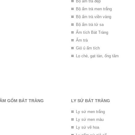
Bộ ấm trà đẹp
Bộ ấm trà men trắng
Bộ ấm trà viền vàng
Bộ ấm trà tử sa
Ấm tích Bát Tràng
Ấm trà
Giỏ ủ ấm tích
Lọ chè, gạt tàn, ống tăm
RẦM GỐM BÁT TRÀNG
LY SỨ BÁT TRÀNG
Ly sứ men trắng
Ly sứ men màu
Ly sứ vẽ hoa