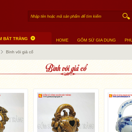
M BÁT TRÀNG
HOME
GỐM SỨ GIA DỤNG
PH
Bình vôi giả cổ
Bình vôi giả cổ