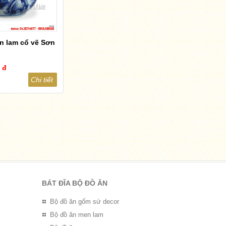
n lam cổ vẽ Sơn
 đ
Chi tiết
BÁT ĐĨA BỘ ĐỒ ĂN
Bộ đồ ăn gốm sứ decor
Bộ đồ ăn men lam