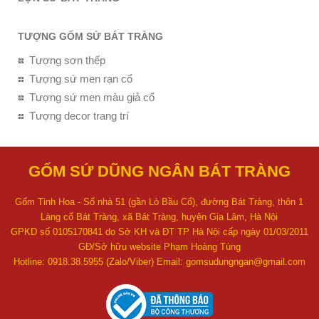
TƯỢNG GỐM SỨ BÁT TRÀNG
Tượng sơn thếp
Tượng sứ men rạn cổ
Tượng sứ men màu giả cổ
Tượng decor trang trí
GỐM SỨ DŨNG NGÂN BÁT TRÀNG
Gốm Tinh Hoa - Số nhà 51 (gần Lò Bầu Cổ), đường Bát Tràng, thôn 1
Làng cổ Bát Tràng, xã Bát Tràng, huyện Gia Lâm, Hà Nội
GPKD số 0105170841 do Sở KH và ĐT TP Hà Nội cấp ngày 01/03/2011
GĐ/Sở hữu website Phạm Hoàng Tùng
Hotline: 0918.38.5955 (Zalo/Viber) Email: gomsudungngan@gmail.com