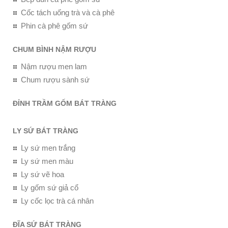
Cốc tách uống trà và cà phê
Phin cà phê gốm sứ
CHUM BÌNH NẬM RƯỢU
Nậm rượu men lam
Chum rượu sành sứ
ĐỈNH TRẦM GỐM BÁT TRÀNG
LY SỨ BÁT TRÀNG
Ly sứ men trắng
Ly sứ men màu
Ly sứ vẽ hoa
Ly gốm sứ giả cổ
Ly cốc lọc trà cá nhân
ĐĨA SỨ BÁT TRÀNG