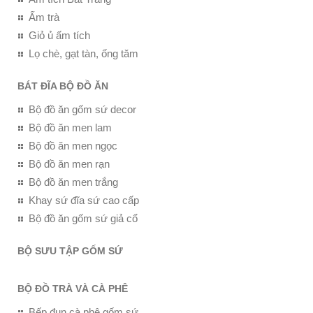
Ấm trà
Giỏ ủ ấm tích
Lọ chè, gạt tàn, ống tăm
BÁT ĐĨA BỘ ĐỒ ĂN
Bộ đồ ăn gốm sứ decor
Bộ đồ ăn men lam
Bộ đồ ăn men ngọc
Bộ đồ ăn men rạn
Bộ đồ ăn men trắng
Khay sứ đĩa sứ cao cấp
Bộ đồ ăn gốm sứ giả cổ
BỘ SƯU TẬP GỐM SỨ
BỘ ĐỒ TRÀ VÀ CÀ PHÊ
Bếp đun cà phê gốm sứ