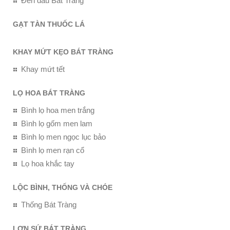
Đèn dầu Bát Tràng
GẠT TÀN THUỐC LÁ
KHAY MỨT KẸO BÁT TRÀNG
Khay mứt tết
LỌ HOA BÁT TRÀNG
Bình lọ hoa men trắng
Bình lọ gốm men lam
Bình lọ men ngọc lục bảo
Bình lọ men rạn cổ
Lọ hoa khắc tay
LỘC BÌNH, THỐNG VÀ CHÓE
Thống Bát Tràng
LỢN SỨ BÁT TRÀNG