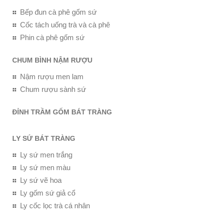
Bếp đun cà phê gốm sứ
Cốc tách uống trà và cà phê
Phin cà phê gốm sứ
CHUM BÌNH NẬM RƯỢU
Nậm rượu men lam
Chum rượu sành sứ
ĐỈNH TRẦM GỐM BÁT TRÀNG
LY SỨ BÁT TRÀNG
Ly sứ men trắng
Ly sứ men màu
Ly sứ vẽ hoa
Ly gốm sứ giả cổ
Ly cốc lọc trà cá nhân