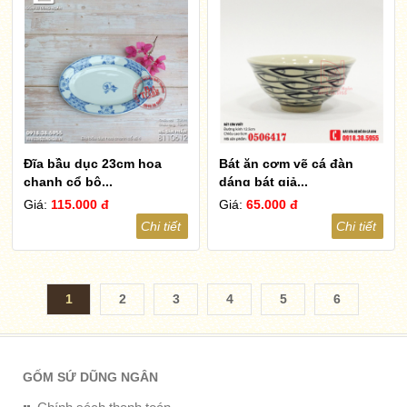
Đĩa bầu dục 23cm hoa
Bát ăn cơm vẽ cá đàn
chanh cổ bộ...
dáng bát giả...
Giá:
115.000 đ
Giá:
65.000 đ
Chi tiết
Chi tiết
1
2
3
4
5
6
7
8
9
10
...
34
GỐM SỨ DŨNG NGÂN