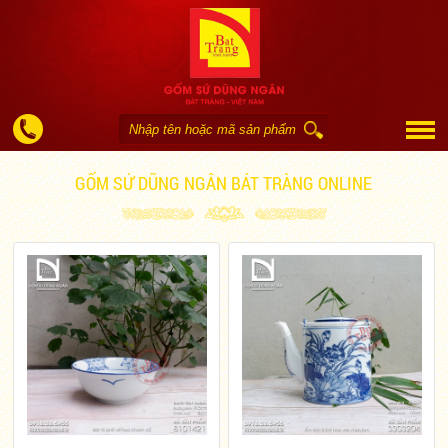
GỐM SỨ DŨNG NGÂN BÁT TRÀNG ONLINE