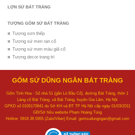
LỢN SỨ BÁT TRÀNG
TƯỢNG GỐM SỨ BÁT TRÀNG
Tượng sơn thếp
Tượng sứ men rạn cổ
Tượng sứ men màu giả cổ
Tượng decor trang trí
GỐM SỨ DŨNG NGÂN BÁT TRÀNG
Gốm Tinh Hoa - Số nhà 51 (gần Lò Bầu Cổ), đường Bát Tràng, thôn 1
Làng cổ Bát Tràng, xã Bát Tràng, huyện Gia Lâm, Hà Nội
GPKD số 0105170841 do Sở KH và ĐT TP Hà Nội cấp ngày 01/03/2011
GĐ/Sở hữu website Phạm Hoàng Tùng
Hotline: 0918.38.5955 (Zalo/Viber) Email: gomsudungngan@gmail.com