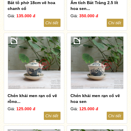
Bát tô phở 18cm vẽ hoa
Ấm tích Bát Tràng 2.5 lít
chanh cổ
hoa sen...
Giá:
135.000 đ
Giá:
350.000 đ
Chi tiết
Chi tiết
Chén khải men rạn cổ vẽ
Chén khải men rạn cổ vẽ
rồng...
hoa sen
Giá:
125.000 đ
Giá:
125.000 đ
Chi tiết
Chi tiết