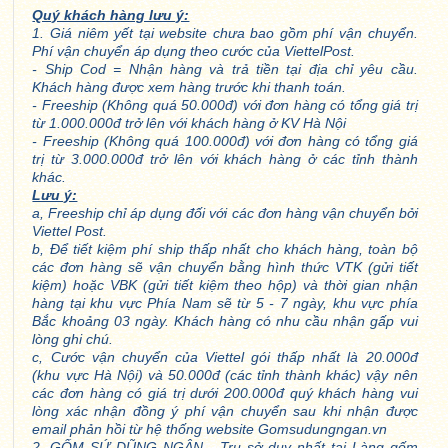
Quý khách hàng lưu ý:
1. Giá niêm yết tại website chưa bao gồm phí vận chuyển.
Phí vận chuyển áp dụng theo cước của ViettelPost.
- Ship Cod = Nhận hàng và trả tiền tại địa chỉ yêu cầu.
Khách hàng được xem hàng trước khi thanh toán.
- Freeship (Không quá 50.000đ) với đơn hàng có tổng giá trị
từ 1.000.000đ trở lên với khách hàng ở KV Hà Nội
- Freeship (Không quá 100.000đ) với đơn hàng có tổng giá
trị từ 3.000.000đ trở lên với khách hàng ở các tỉnh thành
khác.
Lưu ý:
a, Freeship chỉ áp dụng đối với các đơn hàng vận chuyển bởi
Viettel Post.
b, Để tiết kiệm phí ship thấp nhất cho khách hàng, toàn bộ
các đơn hàng sẽ vận chuyển bằng hình thức VTK (gửi tiết
kiệm) hoặc VBK (gửi tiết kiệm theo hộp) và thời gian nhận
hàng tại khu vực Phía Nam sẽ từ 5 - 7 ngày, khu vực phía
Bắc khoảng 03 ngày. Khách hàng có nhu cầu nhận gấp vui
lòng ghi chú.
c, Cước vận chuyển của Viettel gói thấp nhất là 20.000đ
(khu vực Hà Nội) và 50.000đ (các tỉnh thành khác) vậy nên
các đơn hàng có giá trị dưới 200.000đ quý khách hàng vui
lòng xác nhận đồng ý phí vận chuyển sau khi nhận được
email phản hồi từ hệ thống website Gomsudungngan.vn
2. GỐM SỨ DŨNG NGÂN - Trụ sở duy nhất tại Làng gốm