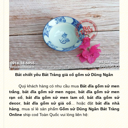
Bát chiết yêu Bát Tràng giả cổ gốm sứ Dũng Ngân
Quý khách hàng có nhu cầu mua
Bát đĩa gốm sứ men
trắng
,
bát đĩa gốm sứ men ngọc
,
bát đĩa gốm sứ men
rạn cổ
,
bát đĩa gốm sứ men lam cổ
,
bát đĩa gốm sứ
decor
,
bát đĩa gốm sứ giả cổ
... hoặc đặt
bát đĩa nhà
hàng
, mua sỉ lẻ sản phẩm
Gốm sứ Dũng Ngân Bát Tràng
Online
ship cod Toàn Quốc vui lòng liên hệ: