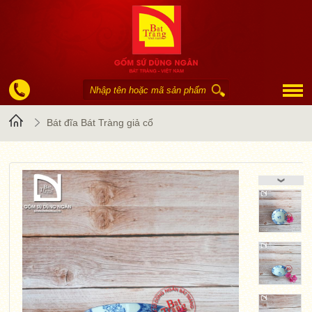
Trang
Bát đĩa Bát Tràng giả cổ
chủ