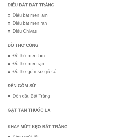
ĐIẾU BÁT BÁT TRÀNG
Điếu bát men lam
Điếu bát men rạn
Điếu Chivas
ĐỒ THỜ CÚNG
Đồ thờ men lam
Đồ thờ men rạn
Đồ thờ gốm sứ giả cổ
ĐÈN GỐM SỨ
Đèn dầu Bát Tràng
GẠT TÀN THUỐC LÁ
KHAY MỨT KẸO BÁT TRÀNG
Khay mứt tết