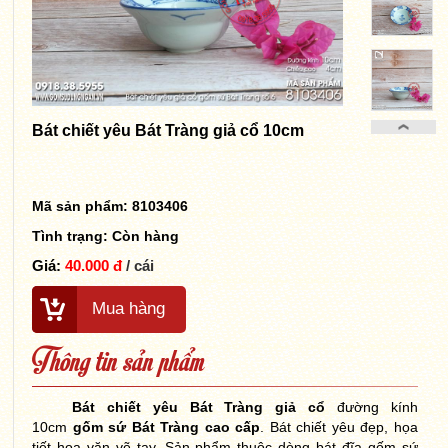
Bát chiết yêu Bát Tràng giả cổ 10cm
Mã sản phẩm: 8103406
Tình trạng:
Còn hàng
Giá:
40.000 đ
/ cái
Mua hàng
Thông tin sản phẩm
Bát chiết yêu Bát Tràng giả cổ
đường kính
10cm
gốm sứ Bát Tràng cao cấp
. Bát chiết yêu đẹp, họa
tiết hoa văn vẽ tay. Sản phẩm thuộc dòng bát đĩa gốm sứ