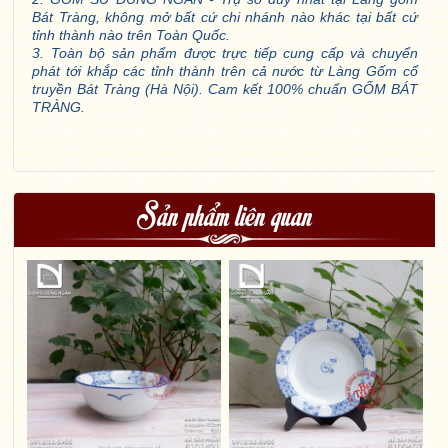
Bát Tràng, không mở bất cứ chi nhánh nào khác tại bất cứ
tỉnh thành nào trên Toàn Quốc.
3. Toàn bộ sản phẩm được trực tiếp cung cấp và chuyển
phát tới khắp các tỉnh thành trên cả nước từ Làng Gốm cổ
truyền Bát Tràng (Hà Nội). Cam kết 100% chuẩn GỐM BÁT
TRÀNG.
Sản phẩm liên quan