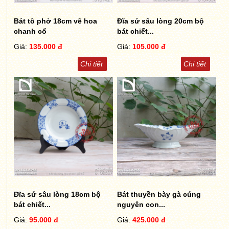
Bát tô phở 18cm vẽ hoa
Đĩa sứ sâu lòng 20cm bộ
chanh cổ
bát chiết...
Giá:
135.000 đ
Giá:
105.000 đ
Chi tiết
Chi tiết
Đĩa sứ sâu lòng 18cm bộ
Bát thuyền bày gà cúng
bát chiết...
nguyên con...
Giá:
95.000 đ
Giá:
425.000 đ