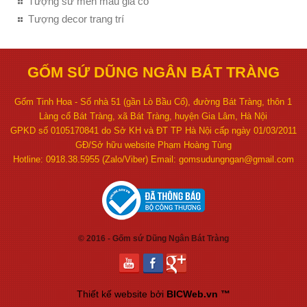
Tượng sứ men màu giả cổ
Tượng decor trang trí
GỐM SỨ DŨNG NGÂN BÁT TRÀNG
Gốm Tinh Hoa - Số nhà 51 (gần Lò Bầu Cổ), đường Bát Tràng, thôn 1
Làng cổ Bát Tràng, xã Bát Tràng, huyện Gia Lâm, Hà Nội
GPKD số 0105170841 do Sở KH và ĐT TP Hà Nội cấp ngày 01/03/2011
GĐ/Sở hữu website Phạm Hoàng Tùng
Hotline: 0918.38.5955 (Zalo/Viber) Email: gomsudungngan@gmail.com
© 2016 - Gốm sứ Dũng Ngân Bát Tràng
Thiết kế website
bởi
BICWeb.vn
™