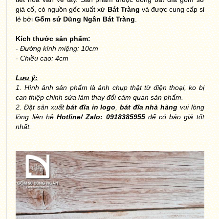
giả cổ, có nguồn gốc xuất xứ
Bát Tràng
và được cung cấp sỉ
lẻ bởi
Gốm sứ Dũng Ngân Bát Tràng
.
Kích thước sản phẩm:
- Đường kính miệng: 10cm
- Chiều cao: 4cm
Lưu ý:
1. Hình ảnh sản phẩm là ảnh chụp thật từ điện thoại, ko bị
can thiệp chỉnh sửa làm thay đổi cảm quan sản phẩm.
2. Đặt sản xuất
bát đĩa in logo
,
bát đĩa nhà hàng
vui lòng
lòng liên hệ
Hotline/ Zalo: 0918385955
để có báo giá tốt
nhất.