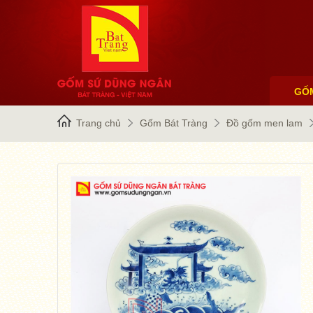
GỐ
Trang chủ
Gốm Bát Tràng
Đồ gốm men lam