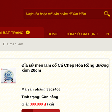
M BÁT TRÀNG
HOME
GỐM SỨ GIA DỤNG
PH
Đĩa men lam
Đĩa sứ men lam cổ Cá Chép Hóa Rồng đường
kính 20cm
Mã sản phẩm: 3902406
Tình trạng:
Còn hàng
Giá:
300.000 đ
/ cái