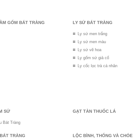
RẦM GỐM BÁT TRÀNG
LY SỨ BÁT TRÀNG
Ly sứ men trắng
Ly sứ men màu
Ly sứ vẽ hoa
Ly gốm sứ giả cổ
Ly cốc lọc trà cá nhân
M SỨ
GẠT TÀN THUỐC LÁ
u Bát Tràng
 BÁT TRÀNG
LỘC BÌNH, THỐNG VÀ CHÓE