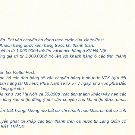
yển. Phí vận chuyển áp dụng theo cước của ViettelPost.
u. Khách hàng được xem hàng trước khi thanh toán.
iá trị từ 1.000.000đ trở lên với khách hàng ở KV Hà Nội
g giá trị từ 3.000.000đ trở lên với khách hàng ở các tỉnh thành
n bởi Viettel Post.
toàn bộ các đơn hàng sẽ vận chuyển bằng hình thức VTK (gửi tiết
nhận hàng tại khu vực Phía Nam sẽ từ 5 - 7 ngày, khu vực phía Bắc
lòng ghi chú.
0đ (khu vực Hà Nội) và 50.000đ (các tỉnh thành khác) vậy nên các
ui lòng xác nhận đồng ý phí vận chuyển sau khi nhận được email
 Bát Tràng, không mở bất cứ chi nhánh nào khác tại bất cứ tỉnh
uyển phát tới khắp các tỉnh thành trên cả nước từ Làng Gốm cổ
M BÁT TRÀNG.