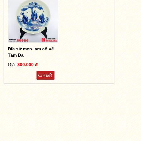
Đĩa sứ men lam cổ vẽ
Tam Đa
Giá:
300.000 đ
Chi tiết