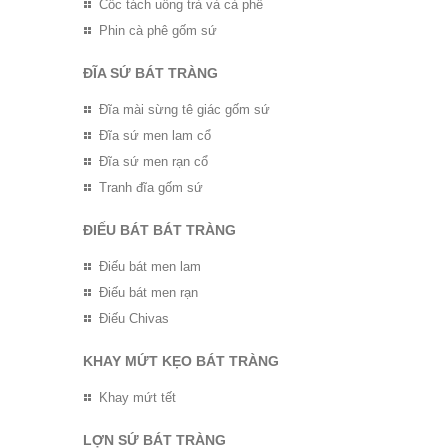
Cốc tách uống trà và cà phê
Phin cà phê gốm sứ
ĐĨA SỨ BÁT TRÀNG
Đĩa mài sừng tê giác gốm sứ
Đĩa sứ men lam cổ
Đĩa sứ men rạn cổ
Tranh đĩa gốm sứ
ĐIẾU BÁT BÁT TRÀNG
Điếu bát men lam
Điếu bát men rạn
Điếu Chivas
KHAY MỨT KẸO BÁT TRÀNG
Khay mứt tết
LỢN SỨ BÁT TRÀNG