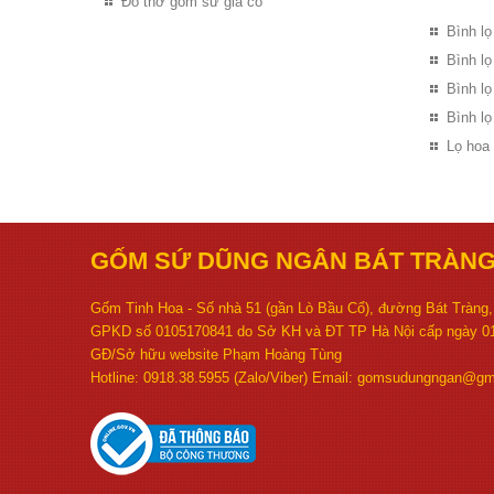
Đồ thờ gốm sứ giả cổ
Bình lọ
Bình l
Bình l
Bình lọ
Lọ hoa
GỐM SỨ DŨNG NGÂN BÁT TRÀN
Gốm Tinh Hoa - Số nhà 51 (gần Lò Bầu Cổ), đường Bát Tràng, 
GPKD số 0105170841 do Sở KH và ĐT TP Hà Nội cấp ngày 01
GĐ/Sở hữu website Phạm Hoàng Tùng
Hotline: 0918.38.5955 (Zalo/Viber) Email: gomsudungngan@gm