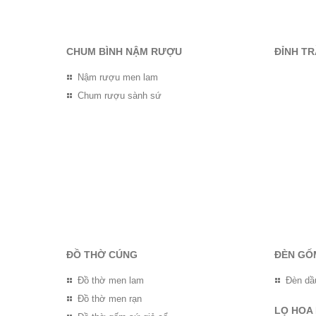
CHUM BÌNH NẬM RƯỢU
ĐỈNH T
Nậm rượu men lam
Chum rượu sành sứ
ĐỒ THỜ CÚNG
ĐÈN GỐ
Đồ thờ men lam
Đèn dầ
Đồ thờ men rạn
LỌ HOA