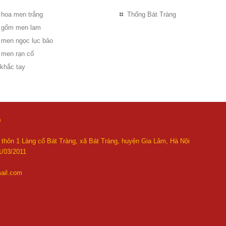
 hoa men trắng
Thống Bát Tràng
ọ gốm men lam
ọ men ngọc lục bảo
 men rạn cổ
 khắc tay
G
thôn 1 Làng cổ Bát Tràng, xã Bát Tràng, huyện Gia Lâm, Hà Nội
/03/2011
ail.com