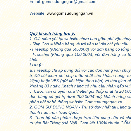
Email: gomsudungngan@gmail.com
Website:
www.gomsudungngan.vn
Quý khách hàng lưu ý:
1. Giá niêm yết tại website chưa bao gồm phí vận chu
- Ship Cod = Nhận hàng và trả tiền tại địa chỉ yêu cầ
- Freeship (Không quá 50.000đ) với đơn hàng có tổng g
- Freeship (Không quá 100.000đ) với đơn hàng có tổn
khác.
Lưu ý:
a, Freeship chỉ áp dụng đối với các đơn hàng vận chuyể
b, Để tiết kiệm phí ship thấp nhất cho khách hàng, 
kiệm) hoặc VBK (gửi tiết kiệm theo hộp) và thời gian 
khoảng 03 ngày. Khách hàng có nhu cầu nhận gấp vui 
c, Cước vận chuyển của Viettel gói thấp nhất là 20.00
đơn hàng có giá trị dưới 200.000đ quý khách hàng v
phản hồi từ hệ thống website Gomsudungngan.vn
2. GỐM SỨ DŨNG NGÂN - Trụ sở duy nhất tại Làng gốm
thành nào trên Toàn Quốc.
3. Toàn bộ sản phẩm được trực tiếp cung cấp và ch
truyền Bát Tràng (Hà Nội). Cam kết 100% chuẩn GỐ