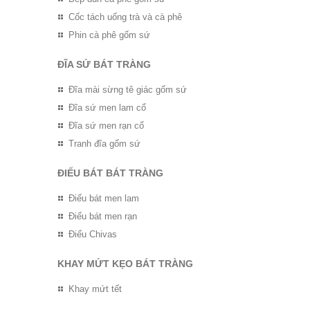
Cốc tách uống trà và cà phê
Phin cà phê gốm sứ
ĐĨA SỨ BÁT TRÀNG
Đĩa mài sừng tê giác gốm sứ
Đĩa sứ men lam cổ
Đĩa sứ men rạn cổ
Tranh đĩa gốm sứ
ĐIẾU BÁT BÁT TRÀNG
Điếu bát men lam
Điếu bát men rạn
Điếu Chivas
KHAY MỨT KẸO BÁT TRÀNG
Khay mứt tết