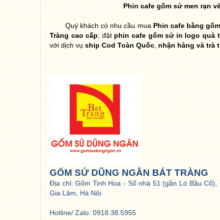
Phin cafe gốm sứ men rạn v
Quý khách có nhu cầu mua
Phin cafe bằng gố
Tràng cao cấp
; đặt
phin cafe gốm sứ in logo quà 
với dịch vụ
ship Cod Toàn Quốc
,
nhận hàng và trà t
GỐM SỨ DŨNG NGÂN BÁT TRÀNG
Địa chỉ: Gốm Tinh Hoa - Số nhà 51 (gần Lò Bầu Cổ), 
Gia Lâm, Hà Nội
Hotline/ Zalo: 0918.38.5955