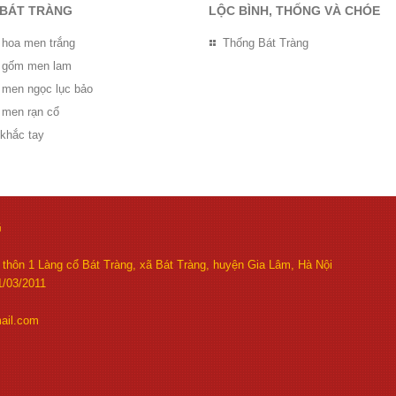
 BÁT TRÀNG
LỘC BÌNH, THỐNG VÀ CHÓE
 hoa men trắng
Thống Bát Tràng
ọ gốm men lam
ọ men ngọc lục bảo
 men rạn cổ
 khắc tay
G
thôn 1 Làng cổ Bát Tràng, xã Bát Tràng, huyện Gia Lâm, Hà Nội
/03/2011
ail.com