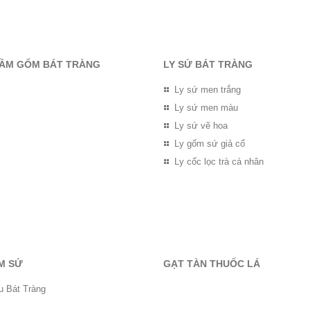
RẦM GỐM BÁT TRÀNG
LY SỨ BÁT TRÀNG
Ly sứ men trắng
Ly sứ men màu
Ly sứ vẽ hoa
Ly gốm sứ giả cổ
Ly cốc lọc trà cá nhân
M SỨ
GẠT TÀN THUỐC LÁ
u Bát Tràng