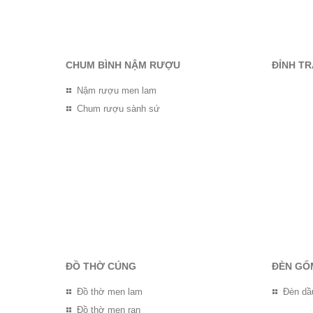
CHUM BÌNH NẬM RƯỢU
ĐỈNH T
Nậm rượu men lam
Chum rượu sành sứ
ĐỒ THỜ CÚNG
ĐÈN GỐ
Đồ thờ men lam
Đèn dầ
Đồ thờ men rạn