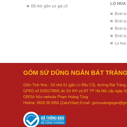
LỌ HOA
Đồ thờ gốm sứ giả cổ
Bình lọ
Bình l
Bình l
Bình lọ
Lọ hoa
GỐM SỨ DŨNG NGÂN BÁT TRÀN
Gốm Tinh Hoa - Số nhà 51 (gần Lò Bầu Cổ), đường Bát Tràng, 
GPKD số 0105170841 do Sở KH và ĐT TP Hà Nội cấp ngày 01
GĐ/Sở hữu website Phạm Hoàng Tùng
Hotline: 0918.38.5955 (Zalo/Viber) Email: gomsudungngan@gm