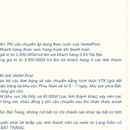
yển. Phí vận chuyển áp dụng theo cước của ViettelPost.
u. Khách hàng được xem hàng trước khi thanh toán.
iá trị từ 1.000.000đ trở lên với khách hàng ở KV Hà Nội
g giá trị từ 3.000.000đ trở lên với khách hàng ở các tỉnh thành
n bởi Viettel Post.
toàn bộ các đơn hàng sẽ vận chuyển bằng hình thức VTK (gửi tiết
nhận hàng tại khu vực Phía Nam sẽ từ 5 - 7 ngày, khu vực phía Bắc
lòng ghi chú.
0đ (khu vực Hà Nội) và 50.000đ (các tỉnh thành khác) vậy nên các
ui lòng xác nhận đồng ý phí vận chuyển sau khi nhận được email
 Bát Tràng, không mở bất cứ chi nhánh nào khác tại bất cứ tỉnh
uyển phát tới khắp các tỉnh thành trên cả nước từ Làng Gốm cổ
M BÁT TRÀNG.