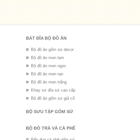
BÁT ĐĨA BỘ ĐỒ ĂN
Bộ đồ ăn gốm sứ decor
Bộ đồ ăn men lam
Bộ đồ ăn men ngọc
Bộ đồ ăn men rạn
Bộ đồ ăn men trắng
Khay sứ đĩa sứ cao cấp
Bộ đồ ăn gốm sứ giả cổ
BỘ SƯU TẬP GỐM SỨ
BỘ ĐỒ TRÀ VÀ CÀ PHÊ
Bếp đun cà phê gốm sứ