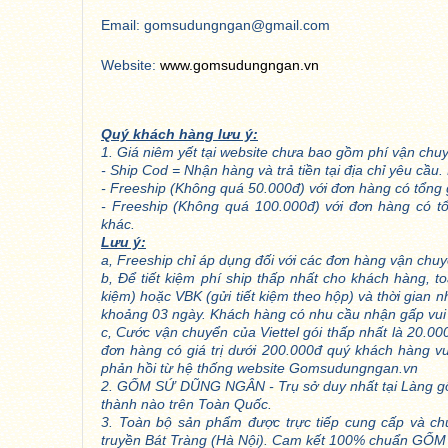
Email: gomsudungngan@gmail.com
Website:
www.gomsudungngan.vn
Quý khách hàng lưu ý:
1. Giá niêm yết tại website chưa bao gồm phí vận chu
- Ship Cod = Nhận hàng và trả tiền tại địa chỉ yêu cầ
- Freeship (Không quá 50.000đ) với đơn hàng có tổng g
- Freeship (Không quá 100.000đ) với đơn hàng có tổn
khác.
Lưu ý:
a, Freeship chỉ áp dụng đối với các đơn hàng vận chuyể
b, Để tiết kiệm phí ship thấp nhất cho khách hàng, 
kiệm) hoặc VBK (gửi tiết kiệm theo hộp) và thời gian 
khoảng 03 ngày. Khách hàng có nhu cầu nhận gấp vui 
c, Cước vận chuyển của Viettel gói thấp nhất là 20.00
đơn hàng có giá trị dưới 200.000đ quý khách hàng v
phản hồi từ hệ thống website Gomsudungngan.vn
2. GỐM SỨ DŨNG NGÂN - Trụ sở duy nhất tại Làng gốm
thành nào trên Toàn Quốc.
3. Toàn bộ sản phẩm được trực tiếp cung cấp và ch
truyền Bát Tràng (Hà Nội). Cam kết 100% chuẩn GỐ