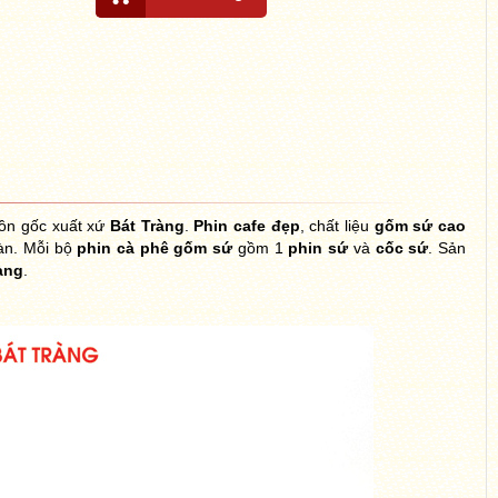
ồn gốc xuất xứ
Bát Tràng
.
Phin cafe đẹp
, chất liệu
gốm sứ cao
àn. Mỗi bộ
phin cà phê gốm sứ
gồm 1
phin sứ
và
cốc sứ
. Sản
àng
.