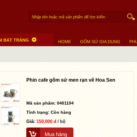
M BÁT TRÀNG
HOME
GỐM SỨ GIA DỤNG
PH
Phin cafe gốm sứ men rạn vẽ Hoa Sen
Mã sản phẩm: 0401104
Tình trạng:
Còn hàng
Giá:
150.000 đ
/ bộ
Mua hàng