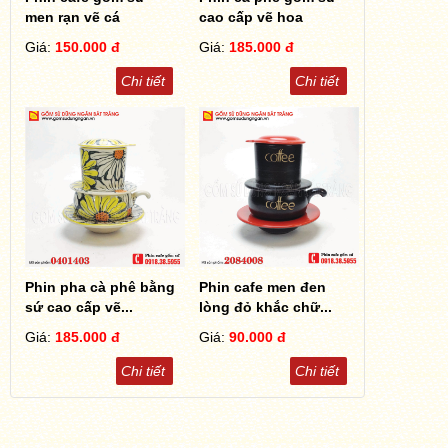
men rạn vẽ cá
cao cấp vẽ hoa
Giá:
150.000 đ
Giá:
185.000 đ
Chi tiết
Chi tiết
Phin pha cà phê bằng
Phin cafe men đen
sứ cao cấp vẽ...
lòng đỏ khắc chữ...
Giá:
185.000 đ
Giá:
90.000 đ
Chi tiết
Chi tiết